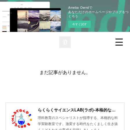
Ameba Owndで
あなただけのホームページやブログをつ
くろう
今すぐ試す
まだ記事がありません。
らくらくサイエンスLAB(ラボ)-本格的な科学実験を体験！
理科教育のスペシャリストが指導する、本格的な科
学実験教室です。激変する時代をたくましく生き抜
くこどもたちの育成を目指しましょう！